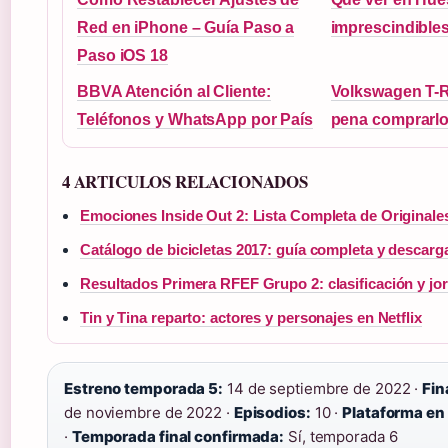
Red en iPhone – Guía Paso a
imprescindible
Paso iOS 18
BBVA Atención al Cliente:
Volkswagen T-R
Teléfonos y WhatsApp por País
pena comprarlo
4 ARTICULOS RELACIONADOS
Emociones Inside Out 2: Lista Completa de Originale
Catálogo de bicicletas 2017: guía completa y descar
Resultados Primera RFEF Grupo 2: clasificación y jo
Tin y Tina reparto: actores y personajes en Netflix
Estreno temporada 5:
14 de septiembre de 2022 ·
Fin
de noviembre de 2022 ·
Episodios:
10 ·
Plataforma en
·
Temporada final confirmada:
Sí, temporada 6