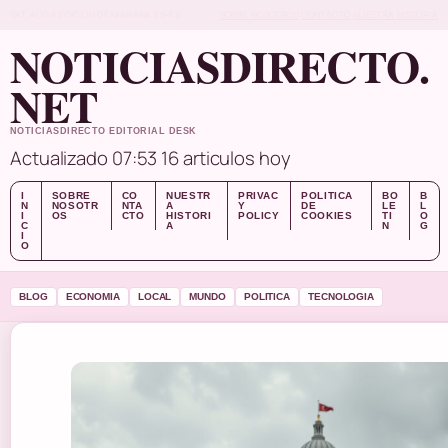
SAT, AUG 8
EDICION DE MANANA
ES-ES
SOBRE NOSOTROS
CONTACTO
NUESTRA HISTORIA
NOTICIASDIRECTO.
NET
NOTICIASDIRECTO EDITORIAL DESK
Actualizado 07:53
16 articulos hoy
I
SOBRE
CO
NUESTR
PRIVAC
POLITICA
BO
B
N
NOSOTR
NTA
A
Y
DE
LE
L
I
OS
CTO
HISTORI
POLICY
COOKIES
TI
O
C
A
N
G
I
O
BLOG
ECONOMIA
LOCAL
MUNDO
POLITICA
TECNOLOGIA