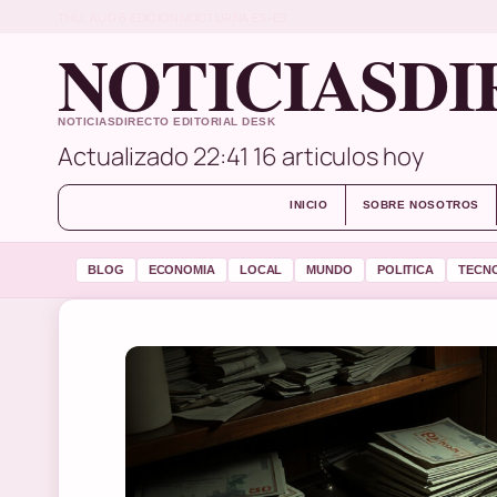
THU, AUG 6
EDICION NOCTURNA
ES-ES
NOTICIASDI
NOTICIASDIRECTO EDITORIAL DESK
Actualizado 22:41
16 articulos hoy
INICIO
SOBRE NOSOTROS
BLOG
ECONOMIA
LOCAL
MUNDO
POLITICA
TECN