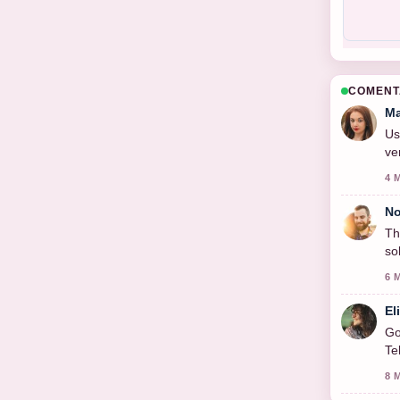
COMENT
Ma
Us
ve
4 
No
Th
so
6 
El
Go
Te
8 