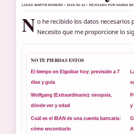
LUCAS MARTIN ROMERO • 2026-04-16 • REVISADO POR HANNA B
N
o he recibido los datos necesarios 
Necesito que me proporcione lo sig
NO TE PIERDAS ESTOS
El tiempo en Elgoibar hoy: previsión a 7
L
días y guía
s
Wolfgang (Extraordinario): sinopsis,
P
dónde ver y edad
y
Cuál es el IBAN de una cuenta bancaria:
G
cómo encontrarlo
A