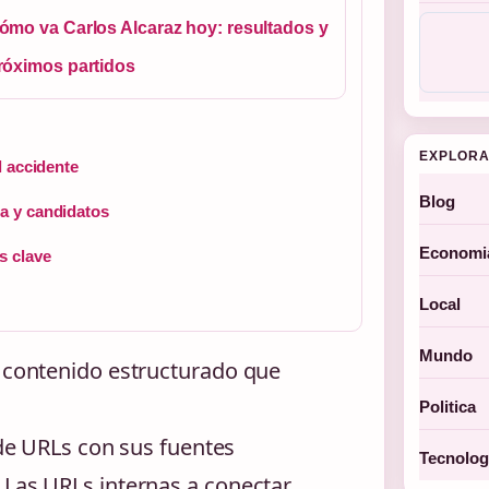
ómo va Carlos Alcaraz hoy: resultados y
róximos partidos
EXPLORA
l accidente
Blog
a y candidatos
Economi
s clave
Local
Mundo
l contenido estructurado que
Politica
a de URLs con sus fuentes
Tecnolog
 Las URLs internas a conectar