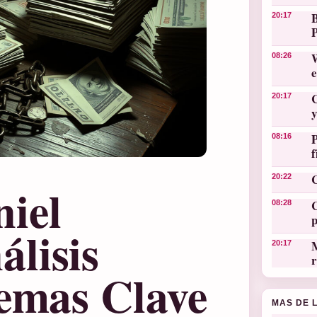
20:17
W
08:26
C
20:17
y
08:16
C
20:22
iel
C
08:28
lisis
M
20:17
r
Temas Clave
MAS DE 