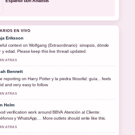
Español con Análisis
ARIOS EN VIVO
ja Eriksson
eful context on Wolfgang (Extraordinario): sinopsis, dónde
r y edad. Please keep this live thread updated.
MIN ATRAS
ah Bennett
e reporting on Harry Potter y la piedra filosofal: guía... feels
lid and very easy to follow.
MIN ATRAS
in Holm
od verification work around BBVA Atención al Cliente:
léfonos y WhatsApp.... More outlets should write like this.
MIN ATRAS