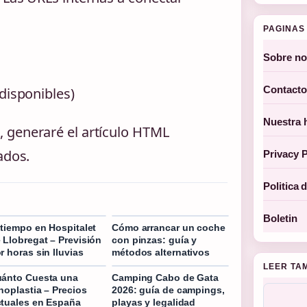
PAGINAS 
Sobre no
Contacto
disponibles)
Nuestra h
 generaré el artículo HTML
ados.
Privacy P
Politica 
Boletin
 tiempo en Hospitalet
Cómo arrancar un coche
 Llobregat – Previsión
con pinzas: guía y
r horas sin lluvias
métodos alternativos
LEER TA
ánto Cuesta una
Camping Cabo de Gata
noplastia – Precios
2026: guía de campings,
tuales en España
playas y legalidad