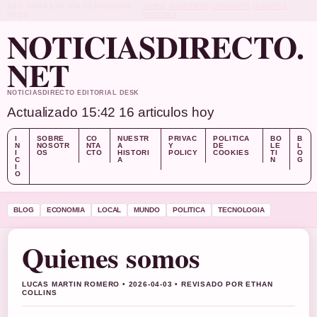
THU, AUG 6
EDICION DE MEDIODIA
SOBRE NOSOTROS
CONTACTO
NUESTRA
ES-ES
HISTORIA
NOTICIASDIRECTO.
NET
NOTICIASDIRECTO EDITORIAL DESK
Actualizado 15:42
16 articulos hoy
I
SOBRE
CO
NUESTR
PRIVAC
POLITICA
BO
B
N
NOSOTR
NTA
A
Y
DE
LE
L
I
OS
CTO
HISTORI
POLICY
COOKIES
TI
O
C
A
N
G
I
O
BLOG
ECONOMIA
LOCAL
MUNDO
POLITICA
TECNOLOGIA
Quienes somos
LUCAS MARTIN ROMERO • 2026-04-03 • REVISADO POR ETHAN
COLLINS