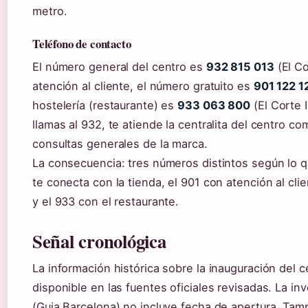
metro.
Teléfono de contacto
El número general del centro es
932 815 013
(El Co
atención al cliente, el número gratuito es
901 122 1
hostelería (restaurante) es
933 063 800
(El Corte I
llamas al 932, te atiende la centralita del centro co
consultas generales de la marca.
La consecuencia: tres números distintos según lo q
te conecta con la tienda, el 901 con atención al cli
y el 933 con el restaurante.
Señal cronológica
La información histórica sobre la inauguración del 
disponible en las fuentes oficiales revisadas. La in
(Guia Barcelona) no incluye fecha de apertura. Tam