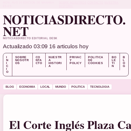
MON, AUG 10
EDICION DE MANANA
SOBRE NOSOTROS
CONTACTO
NUESTRA
ES-ES
HISTORIA
NOTICIASDIRECTO.
NET
NOTICIASDIRECTO EDITORIAL DESK
Actualizado 03:09
16 articulos hoy
I
SOBRE
CO
NUESTR
PRIVAC
POLITICA
BO
B
N
NOSOTR
NTA
A
Y
DE
LE
L
I
OS
CTO
HISTORI
POLICY
COOKIES
TI
O
C
A
N
G
I
O
BLOG
ECONOMIA
LOCAL
MUNDO
POLITICA
TECNOLOGIA
El Corte Inglés Plaza C