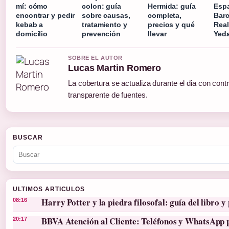
mí: cómo
colon: guía
Hermida: guía
Esp
encontrar y pedir
sobre causas,
completa,
Barc
kebab a
tratamiento y
precios y qué
Real
domicilio
prevención
llevar
Yed
SOBRE EL AUTOR
Lucas Martin Romero
La cobertura se actualiza durante el dia con contr
transparente de fuentes.
BUSCAR
ULTIMOS ARTICULOS
Harry Potter y la piedra filosofal: guía del libro y 
08:16
BBVA Atención al Cliente: Teléfonos y WhatsApp 
20:17