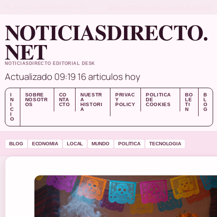
FRI, AUG 7
EDICION DE MANANA
ES-ES
SOBRE NOSOTROS
CONTACTO
NUESTRA HISTORIA
NOTICIASDIRECTO.
NET
NOTICIASDIRECTO EDITORIAL DESK
Actualizado 09:19
16 articulos hoy
I
SOBRE
CO
NUESTR
PRIVAC
POLITICA
BO
B
N
NOSOTR
NTA
A
Y
DE
LE
L
I
OS
CTO
HISTORI
POLICY
COOKIES
TI
O
C
A
N
G
I
O
BLOG
ECONOMIA
LOCAL
MUNDO
POLITICA
TECNOLOGIA