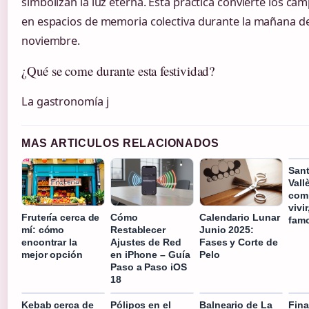
simbolizan la luz eterna. Esta práctica convierte los c
en espacios de memoria colectiva durante la mañana de
noviembre.
¿Qué se come durante esta festividad?
La gastronomía j
MAS ARTICULOS RELACIONADOS
Sant
Vall
comp
vivir
Frutería cerca de
Cómo
Calendario Lunar
fam
mí: cómo
Restablecer
Junio 2025:
encontrar la
Ajustes de Red
Fases y Corte de
mejor opción
en iPhone – Guía
Pelo
Paso a Paso iOS
18
Kebab cerca de
Pólipos en el
Balneario de La
Fina