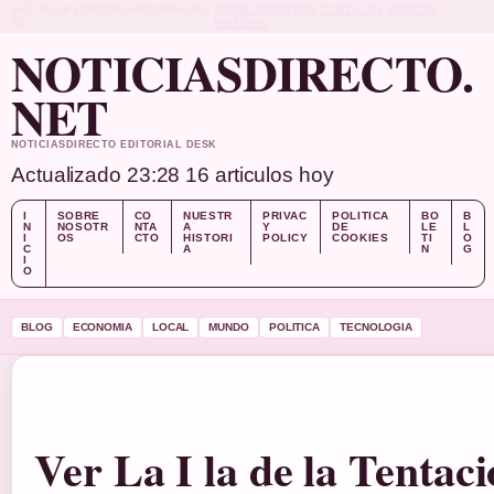
SAT, AUG 8
EDICION NOCTURNA
ES-
SOBRE NOSOTROS
CONTACTO
NUESTRA
ES
HISTORIA
NOTICIASDIRECTO.
NET
NOTICIASDIRECTO EDITORIAL DESK
Actualizado 23:28
16 articulos hoy
I
SOBRE
CO
NUESTR
PRIVAC
POLITICA
BO
B
N
NOSOTR
NTA
A
Y
DE
LE
L
I
OS
CTO
HISTORI
POLICY
COOKIES
TI
O
C
A
N
G
I
O
BLOG
ECONOMIA
LOCAL
MUNDO
POLITICA
TECNOLOGIA
Ver La I la de la Tentaci