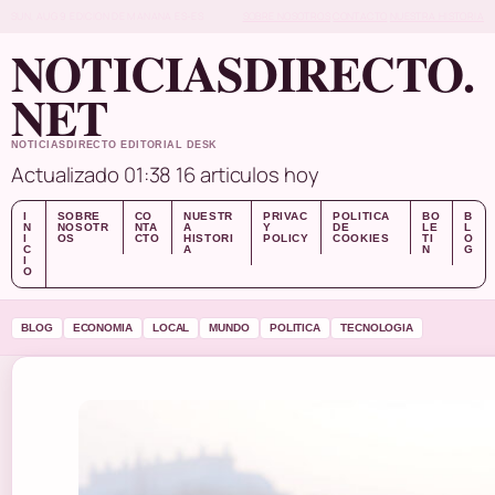
SUN, AUG 9
EDICION DE MANANA
ES-ES
SOBRE NOSOTROS
CONTACTO
NUESTRA HISTORIA
NOTICIASDIRECTO.
NET
NOTICIASDIRECTO EDITORIAL DESK
Actualizado 01:38
16 articulos hoy
I
SOBRE
CO
NUESTR
PRIVAC
POLITICA
BO
B
N
NOSOTR
NTA
A
Y
DE
LE
L
I
OS
CTO
HISTORI
POLICY
COOKIES
TI
O
C
A
N
G
I
O
BLOG
ECONOMIA
LOCAL
MUNDO
POLITICA
TECNOLOGIA