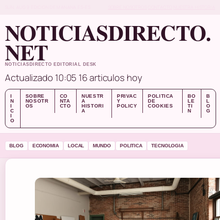
SUN, AUG 9
EDICION DE MANANA
ES-ES
SOBRE NOSOTROS
CONTACTO
NUESTRA HISTORIA
NOTICIASDIRECTO.
NET
NOTICIASDIRECTO EDITORIAL DESK
Actualizado 10:05
16 articulos hoy
I
SOBRE
CO
NUESTR
PRIVAC
POLITICA
BO
B
N
NOSOTR
NTA
A
Y
DE
LE
L
I
OS
CTO
HISTORI
POLICY
COOKIES
TI
O
C
A
N
G
I
O
BLOG
ECONOMIA
LOCAL
MUNDO
POLITICA
TECNOLOGIA