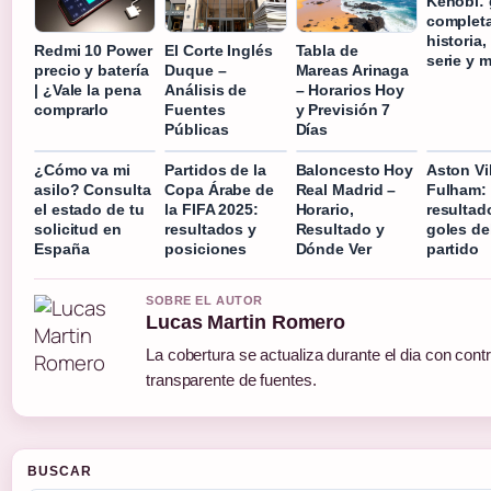
Kenobi: 
completa
historia,
Redmi 10 Power
El Corte Inglés
Tabla de
serie y 
precio y batería
Duque –
Mareas Arinaga
| ¿Vale la pena
Análisis de
– Horarios Hoy
comprarlo
Fuentes
y Previsión 7
Públicas
Días
¿Cómo va mi
Partidos de la
Baloncesto Hoy
Aston Vil
asilo? Consulta
Copa Árabe de
Real Madrid –
Fulham:
el estado de tu
la FIFA 2025:
Horario,
resultad
solicitud en
resultados y
Resultado y
goles de
España
posiciones
Dónde Ver
partido
SOBRE EL AUTOR
Lucas Martin Romero
La cobertura se actualiza durante el dia con contr
transparente de fuentes.
BUSCAR