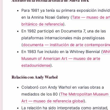
Ascenso en la escena artística de Nueva York
Para 1981 ya tenía su primera exposición individ
en la Annina Nosei Gallery (
Tate — museo de ar
británico de referencia
).
En 1982 participó en Documenta 7, una de las
plataformas internacionales más prestigiosas
(
documenta — institución de arte contemporán
En 1983 fue incluido en la Whitney Biennial (
Whi
Museum of American Art — museo de arte
estadounidense
).
Relación con Andy Warhol
Colaboró con Andy Warhol en varias obras a
mediados de los 80 (
The Metropolitan Museum 
Art — museo de referencia global
).
La relación ha sido interpretada como amistad,