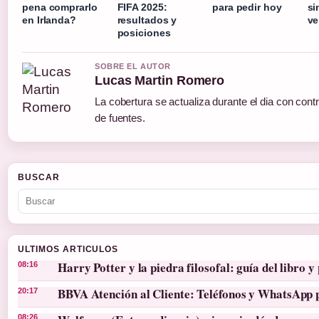
pena comprarlo
FIFA 2025:
para pedir hoy
si
en Irlanda?
resultados y
ve
posiciones
SOBRE EL AUTOR
Lucas Martin Romero
La cobertura se actualiza durante el dia con cont
de fuentes.
BUSCAR
ULTIMOS ARTICULOS
Harry Potter y la piedra filosofal: guía del libro y 
08:16
BBVA Atención al Cliente: Teléfonos y WhatsApp 
20:17
08:26