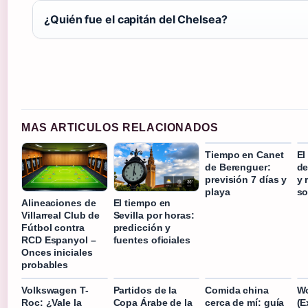
¿Quién fue el capitán del Chelsea?
MAS ARTICULOS RELACIONADOS
Tiempo en Canet
El
de Berenguer:
de
previsión 7 días y
y 
playa
so
Alineaciones de
El tiempo en
Villarreal Club de
Sevilla por horas:
Fútbol contra
predicción y
RCD Espanyol –
fuentes oficiales
Onces iniciales
probables
Volkswagen T-
Partidos de la
Comida china
Wo
Roc: ¿Vale la
Copa Árabe de la
cerca de mí: guía
(E