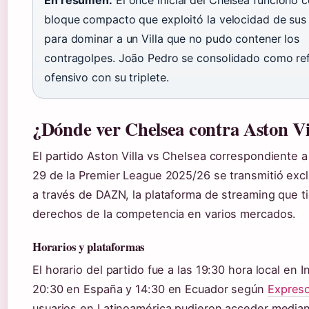
En resumen:
El once inicial del Chelsea funcionó
bloque compacto que exploitó la velocidad de sus
para dominar a un Villa que no pudo contener los
contragolpes. João Pedro se consolidado como re
ofensivo con su triplete.
¿Dónde ver Chelsea contra Aston Vi
El partido Aston Villa vs Chelsea correspondiente a
29 de la Premier League 2025/26 se transmitió exc
a través de DAZN, la plataforma de streaming que t
derechos de la competencia en varios mercados.
Horarios y plataformas
El horario del partido fue a las 19:30 hora local en In
20:30 en España y 14:30 en Ecuador según
Expres
usuarios en Latinoamérica pudieron acceder media