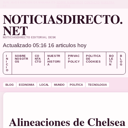
SUN, AUG 9
EDICION DE MANANA
ES-
SOBRE NOSOTROS
CONTACTO
NUESTRA
ES
HISTORIA
NOTICIASDIRECTO.
NET
NOTICIASDIRECTO EDITORIAL DESK
Actualizado 05:16
16 articulos hoy
I
SOBRE
CO
NUESTR
PRIVAC
POLITICA
BO
B
N
NOSOTR
NTA
A
Y
DE
LE
L
I
OS
CTO
HISTORI
POLICY
COOKIES
TI
O
C
A
N
G
I
O
BLOG
ECONOMIA
LOCAL
MUNDO
POLITICA
TECNOLOGIA
Alineaciones de Chelsea