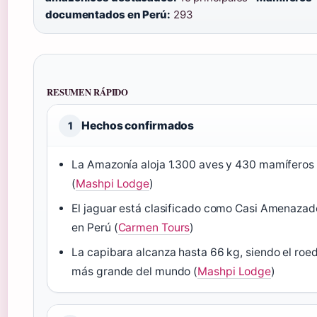
documentados en Perú:
293
RESUMEN RÁPIDO
Hechos confirmados
1
La Amazonía aloja 1.300 aves y 430 mamíferos
(
Mashpi Lodge
)
El jaguar está clasificado como Casi Amenazad
en Perú (
Carmen Tours
)
La capibara alcanza hasta 66 kg, siendo el roe
más grande del mundo (
Mashpi Lodge
)