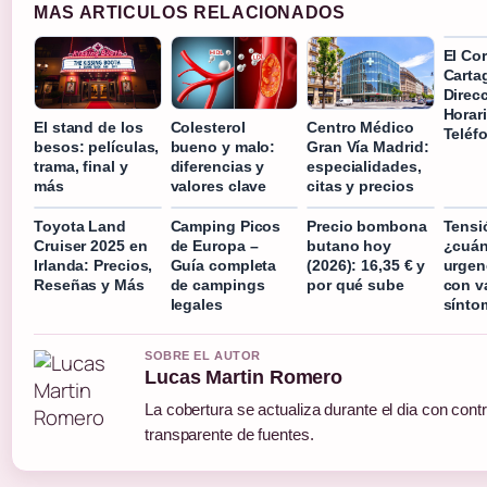
MAS ARTICULOS RELACIONADOS
El Cor
Carta
Direc
Horar
El stand de los
Colesterol
Centro Médico
Teléf
besos: películas,
bueno y malo:
Gran Vía Madrid:
trama, final y
diferencias y
especialidades,
más
valores clave
citas y precios
Toyota Land
Camping Picos
Precio bombona
Tensió
Cruiser 2025 en
de Europa –
butano hoy
¿cuán
Irlanda: Precios,
Guía completa
(2026): 16,35 € y
urgen
Reseñas y Más
de campings
por qué sube
con v
legales
sínto
SOBRE EL AUTOR
Lucas Martin Romero
La cobertura se actualiza durante el dia con contr
transparente de fuentes.