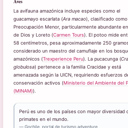
Aves
La avifauna amazónica incluye especies como el
guacamayo escarlata (
Ara macao
), clasificado como
Preocupación Menor, particularmente abundante e
de Dios y Loreto (
Carmen Tours
). El potoo mide ent
58 centímetros, pesa aproximadamente 250 gramos
considerado un maestro del camuflaje en los bosq
amazónicos (
Trexperience Peru
). La pucacunga (
Cr
globulosa
) pertenece a la familia Cracidae y está
amenazada según la UICN, requiriendo esfuerzos d
conservación activos (
Ministerio del Ambiente del 
(MINAM)
).
Perú es uno de los países con mayor diversidad 
primates en el mundo.
— Gochile, portal de turismo adventure