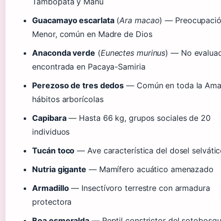
Tambopata y Manu
Guacamayo escarlata
(
Ara macao
) — Preocupaci
Menor, común en Madre de Dios
Anaconda verde
(
Eunectes murinus
) — No evalua
encontrada en Pacaya-Samiria
Perezoso de tres dedos
— Común en toda la Ama
hábitos arborícolas
Capibara
— Hasta 66 kg, grupos sociales de 20
individuos
Tucán toco
— Ave característica del dosel selváti
Nutria gigante
— Mamífero acuático amenazado
Armadillo
— Insectívoro terrestre con armadura
protectora
Boa esmeralda
— Reptil constrictor del sotobosq