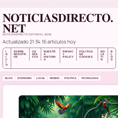
FRI, AUG 7
EDICION NOCTURNA
ES-ES
SOBRE NOSOTROS
CONTACTO
NUESTRA HISTORIA
NOTICIASDIRECTO.
NET
NOTICIASDIRECTO EDITORIAL DESK
Actualizado 21:34
16 articulos hoy
I
SOBRE
CO
NUESTR
PRIVAC
POLITICA
BO
B
N
NOSOTR
NTA
A
Y
DE
LE
L
I
OS
CTO
HISTORI
POLICY
COOKIES
TI
O
C
A
N
G
I
O
BLOG
ECONOMIA
LOCAL
MUNDO
POLITICA
TECNOLOGIA