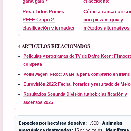
gana gala 7
el accidente
Resultados Primera
Cómo arrancar un co
RFEF Grupo 2:
con pinzas: guía y
clasificación y jornadas
métodos alternativos
4 ARTICULOS RELACIONADOS
Películas y programas de TV de Dafne Keen: Filmogra
completa
Volkswagen T-Roc: ¿Vale la pena comprarlo en Irlan
Eurovisión 2025: Fecha, horarios y resultado de Mel
Resultados Segunda División fútbol: clasificación y
ascensos 2025
Especies por hectárea de selva:
1.500 ·
Animales
amazónicos destacados:
15 principales ·
Mamíferos