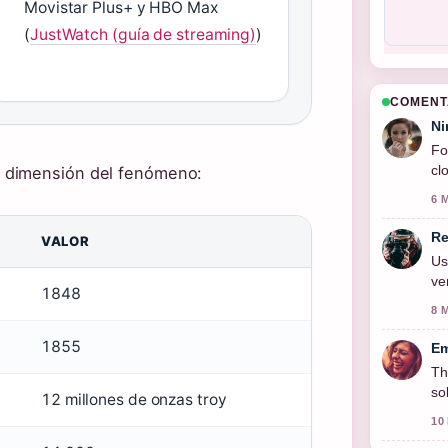
Movistar Plus+ y HBO Max
(
JustWatch (guía de streaming)
)
COMENT
Ni
Fo
cl
 dimensión del fenómeno:
6 
Re
VALOR
Us
ve
1848
8 
1855
Em
Th
so
12 millones de onzas troy
10