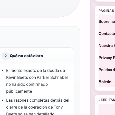
PAGINAS 
Sobre no
Contacto
Nuestra h
Qué no está claro
2
Privacy P
Politica 
El monto exacto de la deuda de
Kevin Beets con Parker Schnabel
Boletin
no ha sido confirmado
públicamente
Las razones completas detrás del
LEER TA
cierre de la operación de Tony
Beets no se han detallado