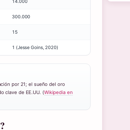
14.000
300.000
15
1 (Jesse Goins, 2020)
ación por 21; el sueño del oro
do clave de EE.UU. (
Wikipedia en
o?