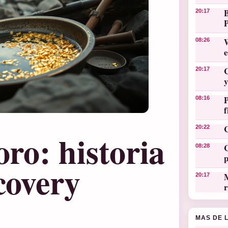
20:17
W
08:26
C
20:17
y
08:16
C
20:22
oro: historia
C
08:28
covery
M
20:17
r
MAS DE 