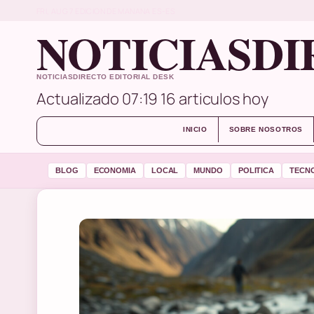
FRI, AUG 7
EDICION DE MANANA
ES-ES
NOTICIASDI
NOTICIASDIRECTO EDITORIAL DESK
Actualizado 07:19
16 articulos hoy
INICIO
SOBRE NOSOTROS
BLOG
ECONOMIA
LOCAL
MUNDO
POLITICA
TECN