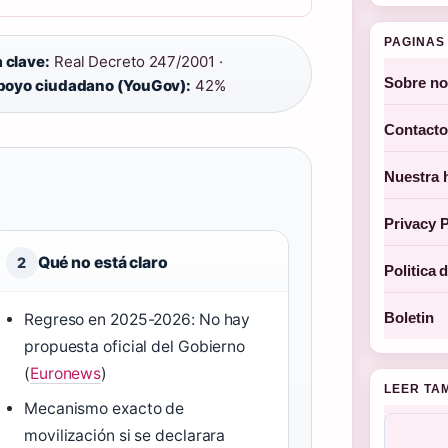
PAGINAS 
 clave:
Real Decreto 247/2001 ·
Sobre no
poyo ciudadano (YouGov):
42%
Contacto
Nuestra h
Privacy P
Qué no está claro
2
Politica 
Boletin
Regreso en 2025-2026: No hay
propuesta oficial del Gobierno
(
Euronews
)
LEER TA
Mecanismo exacto de
movilización si se declarara