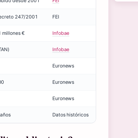
ndido desde 2001
FEI
ecreto 247/2001
FEI
 millones €
Infobae
TAN)
Infobae
Euronews
00
Euronews
Euronews
 años
Datos históricos