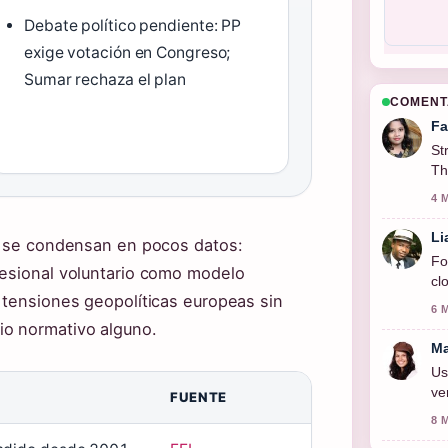
Debate político pendiente: PP
exige votación en Congreso;
Sumar rechaza el plan
COMENT
Fa
St
Th
4 
Li
ña se condensan en pocos datos:
Fo
fesional voluntario como modelo
cl
 tensiones geopolíticas europeas sin
6 
o normativo alguno.
Ma
Us
ve
FUENTE
8 