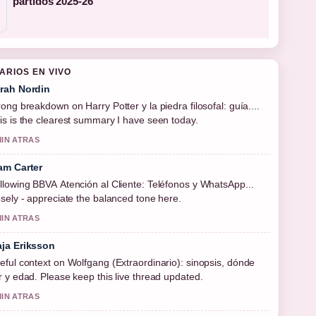
partidos 2025-26
ARIOS EN VIVO
rah Nordin
rong breakdown on Harry Potter y la piedra filosofal: guía....
is is the clearest summary I have seen today.
MIN ATRAS
am Carter
llowing BBVA Atención al Cliente: Teléfonos y WhatsApp...
osely - appreciate the balanced tone here.
MIN ATRAS
ja Eriksson
eful context on Wolfgang (Extraordinario): sinopsis, dónde
r y edad. Please keep this live thread updated.
MIN ATRAS