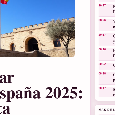
20:17
W
08:26
C
20:17
y
08:16
C
20:22
tar
C
08:28
España 2025:
M
20:17
r
ta
MAS DE 