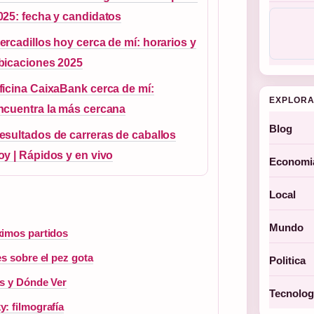
025: fecha y candidatos
ercadillos hoy cerca de mí: horarios y
bicaciones 2025
ficina CaixaBank cerca de mí:
EXPLORA
ncuentra la más cercana
Blog
esultados de carreras de caballos
oy | Rápidos y en vivo
Economi
Local
Mundo
ximos partidos
s sobre el pez gota
Politica
os y Dónde Ver
Tecnolog
: filmografía