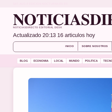
SAT, AUG 8
EDICION NOCTURNA
ES-ES
NOTICIASDI
NOTICIASDIRECTO EDITORIAL DESK
Actualizado 20:13
16 articulos hoy
INICIO
SOBRE NOSOTROS
BLOG
ECONOMIA
LOCAL
MUNDO
POLITICA
TECN