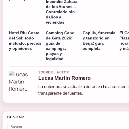
Incendio Zahara
de los Atunes –
Controlado sin
daños a
viviendas
Hotel Riu Costa
Camping Cabo
Capilla, funeraria
El Co
del Sol: todo
de Gata 2026:
y tanatorio en
Plaz
incluido, precios
guía de
Berja: guía
hora
y opiniones
campings,
completa
y má
playas y
legalidad
SOBRE EL AUTOR
Lucas Martin Romero
La cobertura se actualiza durante el dia con contr
transparente de fuentes.
BUSCAR