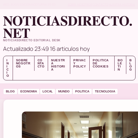
WED, AUG 5
EDICION NOCTURNA
ES-ES
SOBRE NOSOTROS
CONTACTO
NUESTRA HISTORIA
NOTICIASDIRECTO.
NET
NOTICIASDIRECTO EDITORIAL DESK
Actualizado 23:49
16 articulos hoy
I
SOBRE
CO
NUESTR
PRIVAC
POLITICA
BO
B
N
NOSOTR
NTA
A
Y
DE
LE
L
I
OS
CTO
HISTORI
POLICY
COOKIES
TI
O
C
A
N
G
I
O
BLOG
ECONOMIA
LOCAL
MUNDO
POLITICA
TECNOLOGIA