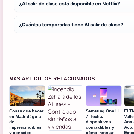
¿Al salir de clase está disponible en Netflix?
¿Cuántas temporadas tiene Al salir de clase?
MAS ARTICULOS RELACIONADOS
Cosas que hacer
Samsung One UI
El T
en Madrid: guía
7: fecha,
Vall
de
dispositivos
Ana 
imprescindibles
compatibles y
Actu
y consejos
cómo instalar
Exte