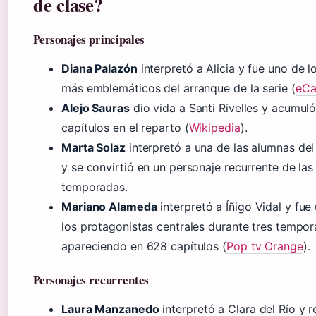
de clase?
Personajes principales
Diana Palazón
interpretó a Alicia y fue uno de l
más emblemáticos del arranque de la serie (
eCa
Alejo Sauras
dio vida a Santi Rivelles y acumul
capítulos en el reparto (
Wikipedia
).
Marta Solaz
interpretó a una de las alumnas del 
y se convirtió en un personaje recurrente de las
temporadas.
Mariano Alameda
interpretó a Íñigo Vidal y fue
los protagonistas centrales durante tres tempor
apareciendo en 628 capítulos (
Pop tv Orange
).
Personajes recurrentes
Laura Manzanedo
interpretó a Clara del Río y r