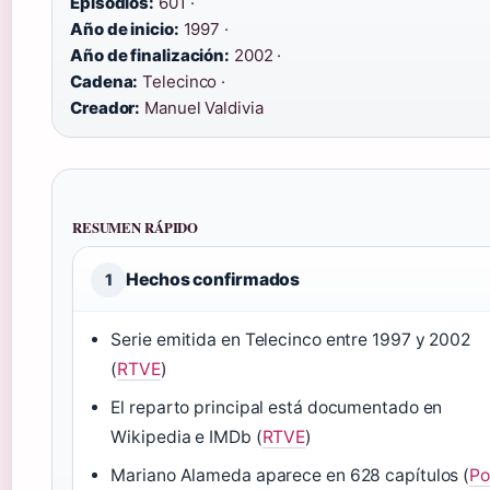
Episodios:
601 ·
Año de inicio:
1997 ·
Año de finalización:
2002 ·
Cadena:
Telecinco ·
Creador:
Manuel Valdivia
RESUMEN RÁPIDO
Hechos confirmados
1
Serie emitida en Telecinco entre 1997 y 2002
(
RTVE
)
El reparto principal está documentado en
Wikipedia e IMDb (
RTVE
)
Mariano Alameda aparece en 628 capítulos (
Po