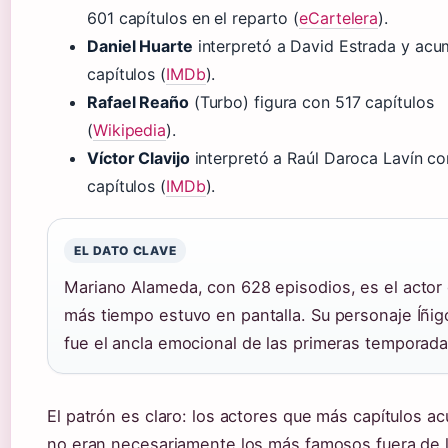
601 capítulos en el reparto (
eCartelera
).
Daniel Huarte
interpretó a David Estrada y ac
capítulos (
IMDb
).
Rafael Reaño
(Turbo) figura con 517 capítulos
(
Wikipedia
).
Víctor Clavijo
interpretó a Raúl Daroca Lavín c
capítulos (
IMDb
).
EL DATO CLAVE
Mariano Alameda, con 628 episodios, es el actor
más tiempo estuvo en pantalla. Su personaje Íñig
fue el ancla emocional de las primeras temporada
El patrón es claro: los actores que más capítulos a
no eran necesariamente los más famosos fuera de l