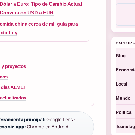
 Dólar a Euro: Tipo de Cambio Actual
 Conversión USD a EUR
omida china cerca de mí: guía para
edir hoy
EXPLORA
Blog
s y proyectos
Economi
ados
Local
 7 días AEMET
 actualizados
Mundo
Politica
erramienta principal:
Google Lens ·
Tecnolog
so sin app:
Chrome en Android ·