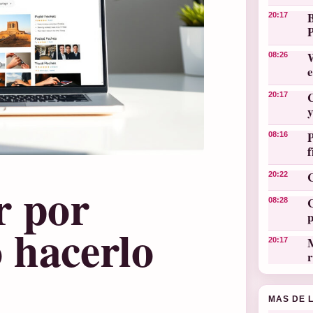
20:17
W
08:26
C
20:17
y
08:16
C
20:22
r por
C
08:28
 hacerlo
M
20:17
r
MAS DE 