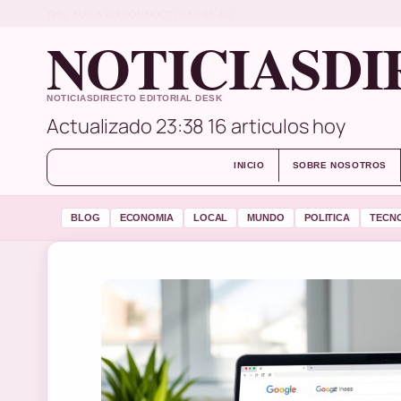
THU, AUG 6
EDICION NOCTURNA
ES-ES
NOTICIASDI
NOTICIASDIRECTO EDITORIAL DESK
Actualizado 23:38
16 articulos hoy
INICIO
SOBRE NOSOTROS
BLOG
ECONOMIA
LOCAL
MUNDO
POLITICA
TECN