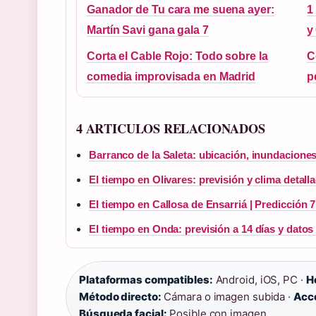
Ganador de Tu cara me suena ayer:
1
Martín Savi gana gala 7
y
Corta el Cable Rojo: Todo sobre la
C
comedia improvisada en Madrid
p
4 ARTICULOS RELACIONADOS
Barranco de la Saleta: ubicación, inundacione
El tiempo en Olivares: previsión y clima detall
El tiempo en Callosa de Ensarriá | Predicción
El tiempo en Onda: previsión a 14 días y datos
Plataformas compatibles:
Android, iOS, PC ·
H
Método directo:
Cámara o imagen subida ·
Acce
Búsqueda facial:
Posible con imagen