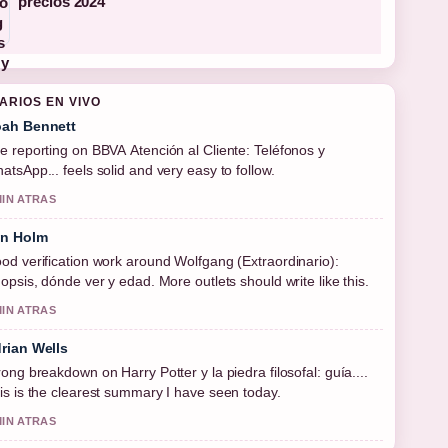
precios 2024
ARIOS EN VIVO
ah Bennett
e reporting on BBVA Atención al Cliente: Teléfonos y
atsApp... feels solid and very easy to follow.
MIN ATRAS
in Holm
od verification work around Wolfgang (Extraordinario):
nopsis, dónde ver y edad. More outlets should write like this.
MIN ATRAS
rian Wells
rong breakdown on Harry Potter y la piedra filosofal: guía....
is is the clearest summary I have seen today.
MIN ATRAS