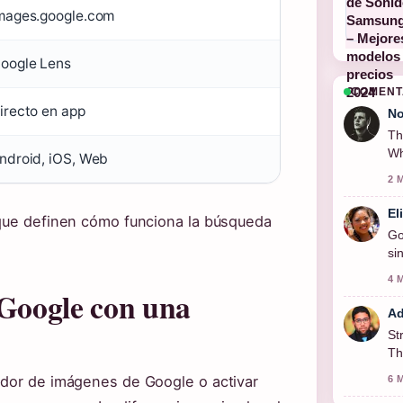
mages.google.com
oogle Lens
COMENT
irecto en app
No
Th
Wh
ndroid, iOS, Web
2 
El
 que definen cómo funciona la búsqueda
Go
si
4 
Google con una
Ad
St
Th
ador de imágenes de Google o activar
6 