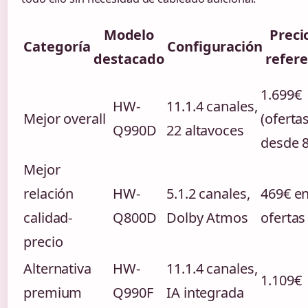
Modelo
Preci
Categoría
Configuración
destacado
refere
1.699€
HW-
11.1.4 canales,
Mejor overall
(oferta
Q990D
22 altavoces
desde 
Mejor
relación
HW-
5.1.2 canales,
469€ e
calidad-
Q800D
Dolby Atmos
ofertas
precio
Alternativa
HW-
11.1.4 canales,
1.109€
premium
Q990F
IA integrada