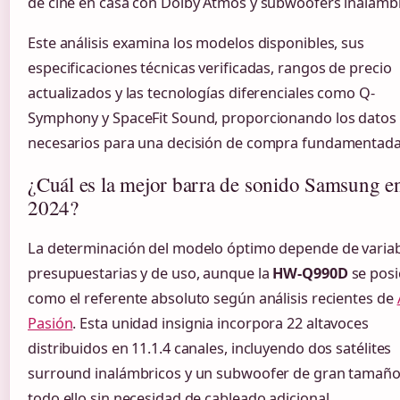
de cine en casa con Dolby Atmos y subwoofers inalámbr
Este análisis examina los modelos disponibles, sus
especificaciones técnicas verificadas, rangos de precio
actualizados y las tecnologías diferenciales como Q-
Symphony y SpaceFit Sound, proporcionando los datos
necesarios para una decisión de compra fundamentada
¿Cuál es la mejor barra de sonido Samsung e
2024?
La determinación del modelo óptimo depende de varia
presupuestarias y de uso, aunque la
HW-Q990D
se posi
como el referente absoluto según análisis recientes de
Pasión
. Esta unidad insignia incorpora 22 altavoces
distribuidos en 11.1.4 canales, incluyendo dos satélites
surround inalámbricos y un subwoofer de gran tamaño
todo ello sin necesidad de cableado adicional.