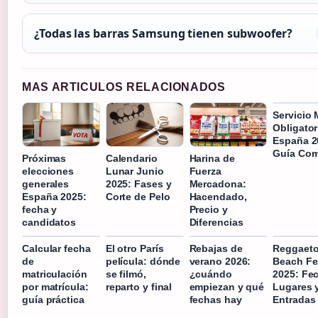
¿Todas las barras Samsung tienen subwoofer?
MAS ARTICULOS RELACIONADOS
Servicio M
Obligator
España 2
Guía Com
Próximas
Calendario
Harina de
elecciones
Lunar Junio
Fuerza
generales
2025: Fases y
Mercadona:
España 2025:
Corte de Pelo
Hacendado,
fecha y
Precio y
candidatos
Diferencias
Calcular fecha
El otro París
Rebajas de
Reggaet
de
película: dónde
verano 2026:
Beach Fe
matriculación
se filmó,
¿cuándo
2025: Fe
por matrícula:
reparto y final
empiezan y qué
Lugares 
guía práctica
fechas hay
Entradas