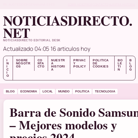
FRI, AUG 7
EDICION DE MANANA
ES-ES
SOBRE NOSOTROS
CONTACTO
NUESTRA HISTORIA
NOTICIASDIRECTO.
NET
NOTICIASDIRECTO EDITORIAL DESK
Actualizado 04:05
16 articulos hoy
I
SOBRE
CO
NUESTR
PRIVAC
POLITICA
BO
B
N
NOSOTR
NTA
A
Y
DE
LE
L
I
OS
CTO
HISTORI
POLICY
COOKIES
TI
O
C
A
N
G
I
O
BLOG
ECONOMIA
LOCAL
MUNDO
POLITICA
TECNOLOGIA
Barra de Sonido Samsu
– Mejores modelos y
precios 2024