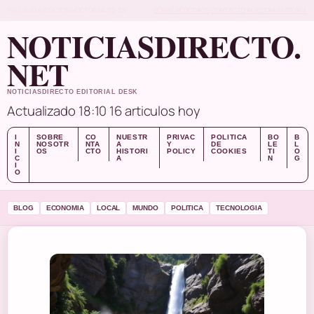
THU, AUG 6
EDICION NOCTURNA
ES-ES
SOBRE NOSOTROS
CONTACTO
NUESTRA HISTORIA
NOTICIASDIRECTO.
NET
NOTICIASDIRECTO EDITORIAL DESK
Actualizado 18:10
16 articulos hoy
I
SOBRE
CO
NUESTR
PRIVAC
POLITICA
BO
B
N
NOSOTR
NTA
A
Y
DE
LE
L
I
OS
CTO
HISTORI
POLICY
COOKIES
TI
O
C
A
N
G
I
O
BLOG
ECONOMIA
LOCAL
MUNDO
POLITICA
TECNOLOGIA