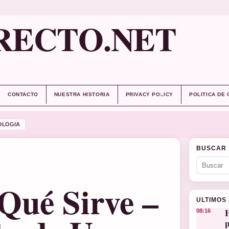
RECTO.NET
CONTACTO
NUESTRA HISTORIA
PRIVACY POLICY
POLITICA DE
OLOGIA
BUSCAR
Qué Sirve –
ULTIMOS
H
08:16
p