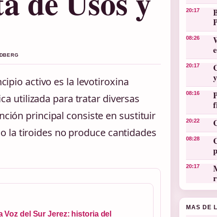
a de Usos y
20:17
W
08:26
NDBERG
C
20:17
y
ipio activo es la levotiroxina
08:16
ca utilizada para tratar diversas
nción principal consiste en sustituir
C
20:22
 la tiroides no produce cantidades
C
08:28
M
20:17
r
MAS DE 
a Voz del Sur Jerez: historia del