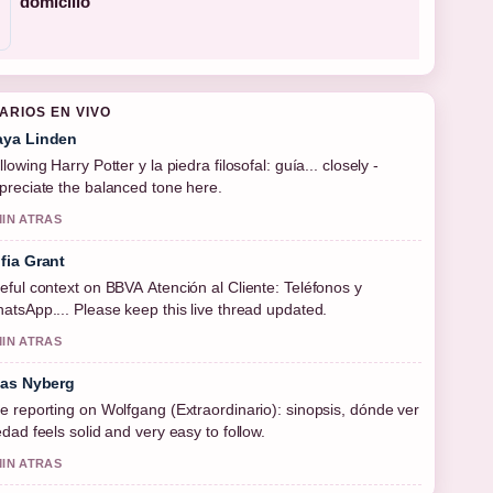
domicilio
ARIOS EN VIVO
ya Linden
llowing Harry Potter y la piedra filosofal: guía... closely -
preciate the balanced tone here.
MIN ATRAS
fia Grant
eful context on BBVA Atención al Cliente: Teléfonos y
atsApp.... Please keep this live thread updated.
MIN ATRAS
ias Nyberg
e reporting on Wolfgang (Extraordinario): sinopsis, dónde ver
edad feels solid and very easy to follow.
MIN ATRAS