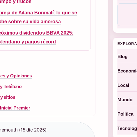
iempo y trucos
areja de Aitana Bonmatí: lo que se
abe sobre su vida amorosa
róximos dividendos BBVA 2025:
alendario y pagos récord
EXPLORA
Blog
Economi
nes y Opiniones
Local
 y Teléfono
 sitios
Mundo
Inicial Premier
Politica
Tecnolog
emouth (15 dic 2025) ·