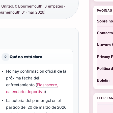
n United, 0 Bournemouth, 3 empates ·
PAGINAS 
ournemouth 6º (mar 2026)
Sobre no
Contacto
Nuestra h
Privacy P
Qué no está claro
2
Politica 
No hay confirmación oficial de la
próxima fecha del
Boletin
enfrentamiento (
Flashscore,
calendario deportivo
)
LEER TA
La autoría del primer gol en el
partido del 20 de marzo de 2026