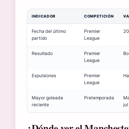
INDICADOR
COMPETICIÓN
VA
Fecha del último
Premier
20
partido
League
Resultado
Premier
Bo
League
Expulsiones
Premier
Ha
League
Mayor goleada
Pretemporada
Ma
reciente
ju
¿Dónde ver el Mancheste