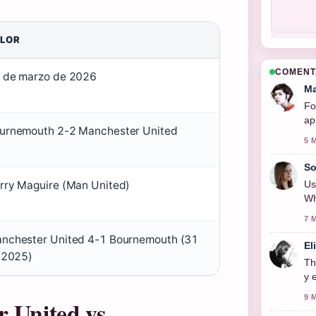
LOR
COMENT
 de marzo de 2026
Ma
Fo
ap
urnemouth 2-2 Manchester United
5 
So
Us
rry Maguire (Man United)
Wh
7 
nchester United 4-1 Bournemouth (31
El
l 2025)
Th
y 
9 
r United vs