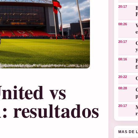
20:17
W
08:26
C
20:17
y
08:16
C
20:22
nited vs
C
08:28
 resultados
M
20:17
r
MAS DE 