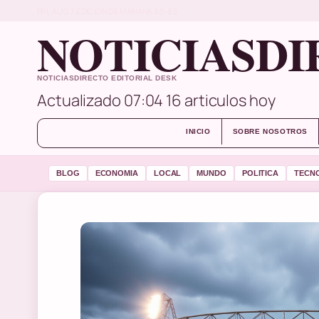
FRI, AUG 7
EDICION DE MANANA
ES-ES
NOTICIASDI
NOTICIASDIRECTO EDITORIAL DESK
Actualizado 07:04
16 articulos hoy
INICIO
SOBRE NOSOTROS
BLOG
ECONOMIA
LOCAL
MUNDO
POLITICA
TECN