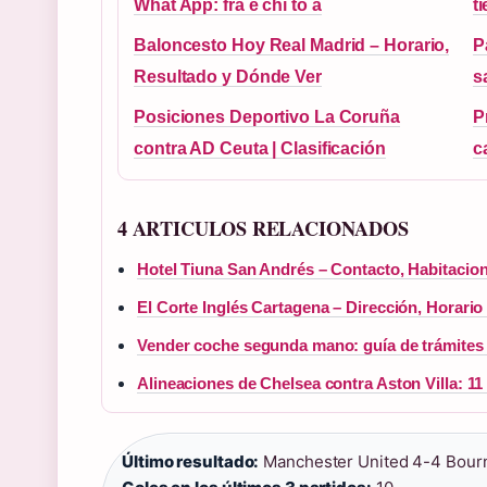
What App: fra e chi to a
t
Baloncesto Hoy Real Madrid – Horario,
P
Resultado y Dónde Ver
s
Posiciones Deportivo La Coruña
P
contra AD Ceuta | Clasificación
c
4 ARTICULOS RELACIONADOS
Hotel Tiuna San Andrés – Contacto, Habitacio
El Corte Inglés Cartagena – Dirección, Horario
Vender coche segunda mano: guía de trámites y
Alineaciones de Chelsea contra Aston Villa: 11 
Último resultado:
Manchester United 4-4 Bourn